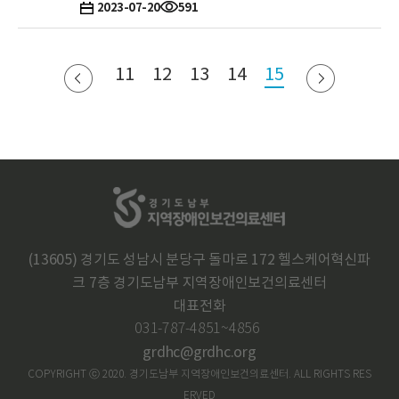
2023-07-20
591
다음
11
12
13
14
15
이전
(13605) 경기도 성남시 분당구 돌마로 172 헬스케어혁신파
크 7층 경기도남부 지역장애인보건의료센터
대표전화
031-787-4851~4856
grdhc@grdhc.org
COPYRIGHT ⓒ 2020. 경기도남부 지역장애인보건의료센터. ALL RIGHTS RES
ERVED