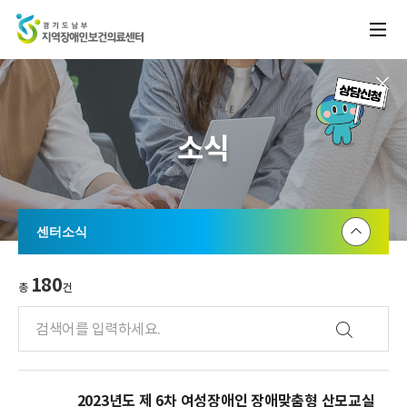
소식
센터소식
공지사항
180
총
건
센터소식
2023년도 제 6차 여성장애인 장애맞춤형 산모교실
게시물 제목