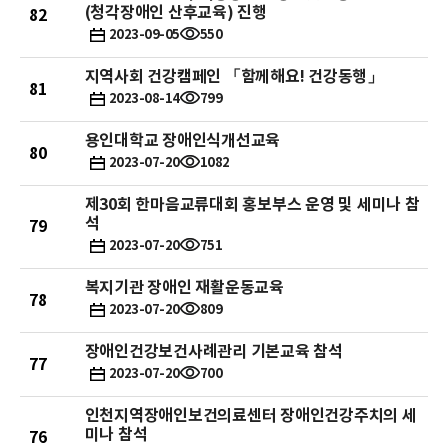
(청각장애인 산후교육) 진행
82
작성일
조회수
2023-09-05
550
지역사회 건강캠페인 「함께해요! 건강동행」
게시물 제목
81
작성일
조회수
2023-08-14
799
용인대학교 장애인식개선교육
게시물 제목
80
작성일
조회수
2023-07-20
1082
제30회 한마음교류대회 홍보부스 운영 및 세미나 참
게시물 제목
석
79
작성일
조회수
2023-07-20
751
복지기관 장애인 재활운동교육
게시물 제목
78
작성일
조회수
2023-07-20
809
장애인건강보건사례관리 기본교육 참석
게시물 제목
77
작성일
조회수
2023-07-20
700
인천지역장애인보건의료센터 장애인건강주치의 세
게시물 제목
미나 참석
76
작성일
조회수